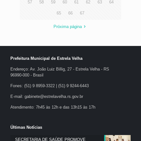
57
58
59
60
61
62
63
64
65
66
67
Próxima página
Prefeitura Municipal de Estrela Velha
Endereço: Av. João Luiz Billig, 27 - Estrela Velha - RS
96990-000 - Brasil
Fones: (51) 9 8959-3322 | (51) 9 9244-6443
E-mail: gabinete@estrelavelha.rs.gov.br
Atendimento: 7h45 às 12h e das 13h15 às 17h
Últimas Notícias
SECRETARIA DE SAÚDE PROMOVE