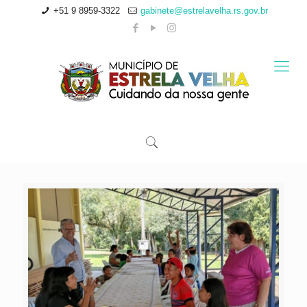
+51 9 8959-3322
gabinete@estrelavelha.rs.gov.br