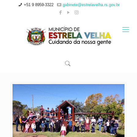
+51 9 8959-3322
gabinete@estrelavelha.rs.gov.br