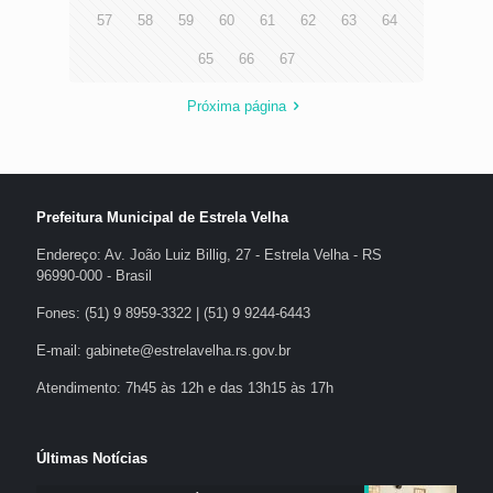
57
58
59
60
61
62
63
64
65
66
67
Próxima página
Prefeitura Municipal de Estrela Velha
Endereço: Av. João Luiz Billig, 27 - Estrela Velha - RS
96990-000 - Brasil
Fones: (51) 9 8959-3322 | (51) 9 9244-6443
E-mail: gabinete@estrelavelha.rs.gov.br
Atendimento: 7h45 às 12h e das 13h15 às 17h
Últimas Notícias