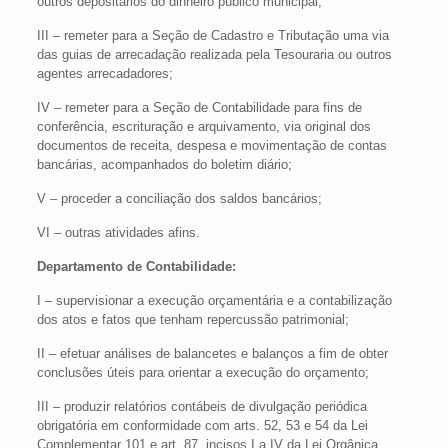
outros depositários do dinheiro público municipal;
III – remeter para a Seção de Cadastro e Tributação uma via
das guias de arrecadação realizada pela Tesouraria ou outros
agentes arrecadadores;
IV – remeter para a Seção de Contabilidade para fins de
conferência, escrituração e arquivamento, via original dos
documentos de receita, despesa e movimentação de contas
bancárias, acompanhados do boletim diário;
V – proceder a conciliação dos saldos bancários;
VI – outras atividades afins.
Departamento de Contabilidade:
I – supervisionar a execução orçamentária e a contabilização
dos atos e fatos que tenham repercussão patrimonial;
II – efetuar análises de balancetes e balanços a fim de obter
conclusões úteis para orientar a execução do orçamento;
III – produzir relatórios contábeis de divulgação periódica
obrigatória em conformidade com arts. 52, 53 e 54 da Lei
Complementar 101 e art. 87, incisos I a IV da Lei Orgânica