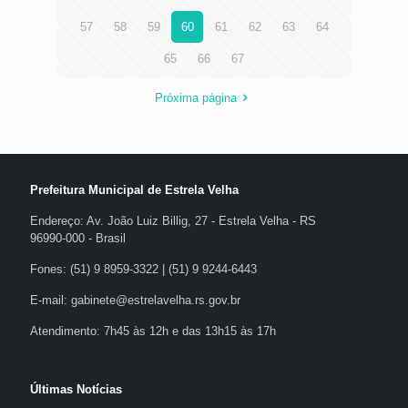
57
58
59
60
61
62
63
64
65
66
67
Próxima página
Prefeitura Municipal de Estrela Velha
Endereço: Av. João Luiz Billig, 27 - Estrela Velha - RS
96990-000 - Brasil
Fones: (51) 9 8959-3322 | (51) 9 9244-6443
E-mail: gabinete@estrelavelha.rs.gov.br
Atendimento: 7h45 às 12h e das 13h15 às 17h
Últimas Notícias