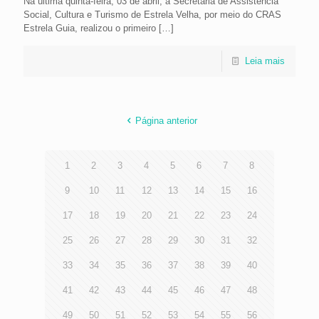
Na última quinta-feira, 03 de abril, a Secretaria de Assistência
Social, Cultura e Turismo de Estrela Velha, por meio do CRAS
Estrela Guia, realizou o primeiro
[…]
Leia mais
Página anterior
1
2
3
4
5
6
7
8
9
10
11
12
13
14
15
16
17
18
19
20
21
22
23
24
25
26
27
28
29
30
31
32
33
34
35
36
37
38
39
40
41
42
43
44
45
46
47
48
49
50
51
52
53
54
55
56