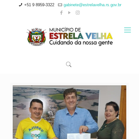
+51 9 8959-3322
gabinete@estrelavelha.rs.gov.br