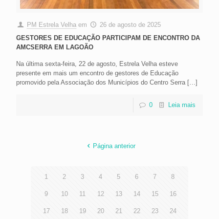
PM Estrela Velha
em
26 de agosto de 2025
GESTORES DE EDUCAÇÃO PARTICIPAM DE ENCONTRO DA
AMCSERRA EM LAGOÃO
Na última sexta-feira, 22 de agosto, Estrela Velha esteve
presente em mais um encontro de gestores de Educação
promovido pela Associação dos Municípios do Centro Serra
[…]
0
Leia mais
Página anterior
1
2
3
4
5
6
7
8
9
10
11
12
13
14
15
16
17
18
19
20
21
22
23
24