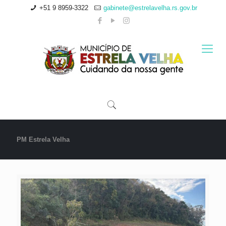
+51 9 8959-3322
gabinete@estrelavelha.rs.gov.br
PM Estrela Velha