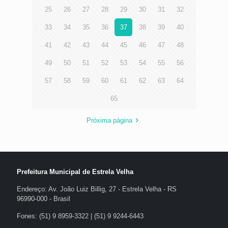
25
26
27
28
29
30
31
32
33
34
35
36
37
38
39
40
41
42
43
44
45
46
47
48
49
50
51
52
53
54
55
56
57
58
59
60
61
62
63
64
65
Próxima página
Prefeitura Municipal de Estrela Velha
Endereço: Av. João Luiz Billig, 27 - Estrela Velha - RS
96990-000 - Brasil
Fones: (51) 9 8959-3322 | (51) 9 9244-6443