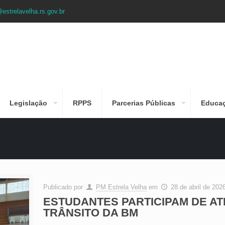
estrelavelha.rs.gov.br
Legislação
RPPS
Parcerias Públicas
Educa
Publicado por
PM Estrela Velha
em
28 de abril de 202
ESTUDANTES PARTICIPAM DE AT
TRÂNSITO DA BM