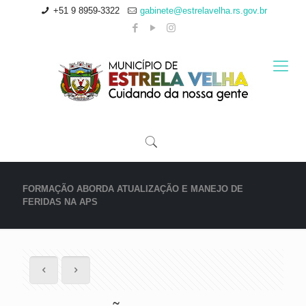
+51 9 8959-3322
gabinete@estrelavelha.rs.gov.br
FORMAÇÃO ABORDA ATUALIZAÇÃO E MANEJO DE
FERIDAS NA APS