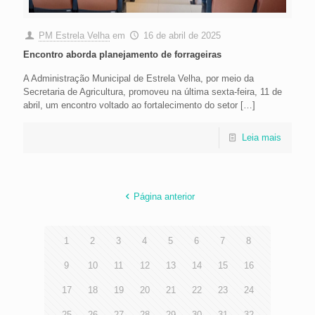
PM Estrela Velha
em
16 de abril de 2025
Encontro aborda planejamento de forrageiras
A Administração Municipal de Estrela Velha, por meio da
Secretaria de Agricultura, promoveu na última sexta-feira, 11 de
abril, um encontro voltado ao fortalecimento do setor
[…]
Leia mais
Página anterior
1
2
3
4
5
6
7
8
9
10
11
12
13
14
15
16
17
18
19
20
21
22
23
24
25
26
27
28
29
30
31
32