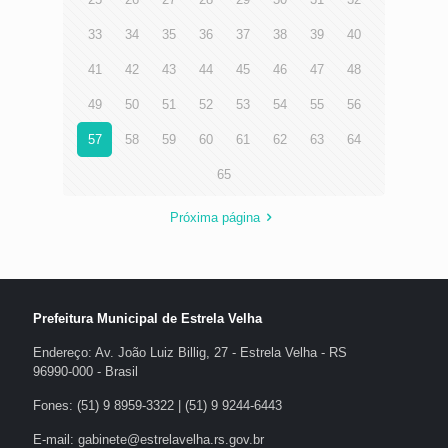
33
34
35
36
37
38
39
40
41
42
43
44
45
46
47
48
49
50
51
52
53
54
55
56
57
58
59
60
61
62
63
64
65
Próxima página
Prefeitura Municipal de Estrela Velha
Endereço: Av. João Luiz Billig, 27 - Estrela Velha - RS
96990-000 - Brasil
Fones: (51) 9 8959-3322 | (51) 9 9244-6443
E-mail: gabinete@estrelavelha.rs.gov.br