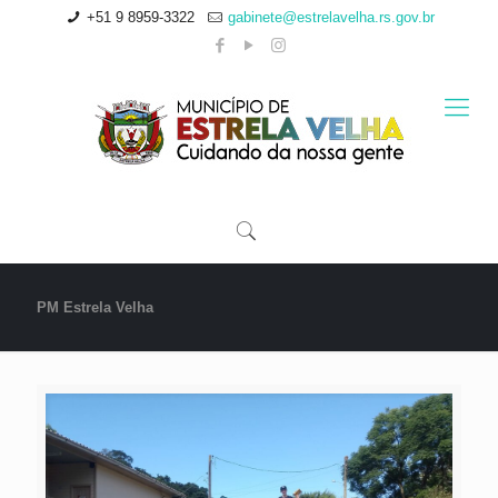
+51 9 8959-3322
gabinete@estrelavelha.rs.gov.br
PM Estrela Velha