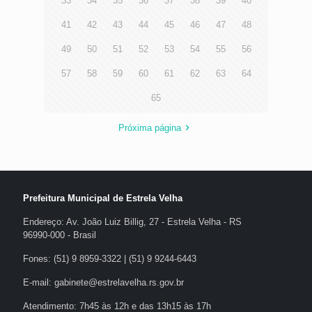
33
34
35
36
37
38
39
40
41
42
43
44
45
46
47
48
49
50
51
52
53
54
55
56
57
58
59
60
61
62
63
64
65
Próxima página
Prefeitura Municipal de Estrela Velha
Endereço: Av. João Luiz Billig, 27 - Estrela Velha - RS
96990-000 - Brasil
Fones: (51) 9 8959-3322 | (51) 9 9244-6443
E-mail: gabinete@estrelavelha.rs.gov.br
Atendimento: 7h45 às 12h e das 13h15 às 17h