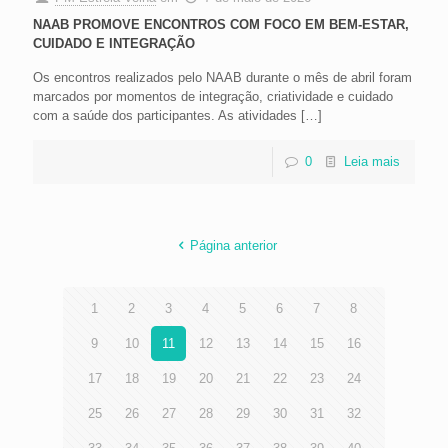
NAAB PROMOVE ENCONTROS COM FOCO EM BEM-ESTAR,
CUIDADO E INTEGRAÇÃO
Os encontros realizados pelo NAAB durante o mês de abril foram
marcados por momentos de integração, criatividade e cuidado
com a saúde dos participantes. As atividades
[…]
0
Leia mais
Página anterior
1
2
3
4
5
6
7
8
9
10
11
12
13
14
15
16
17
18
19
20
21
22
23
24
25
26
27
28
29
30
31
32