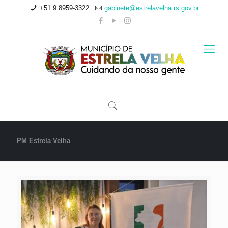
+51 9 8959-3322
gabinete@estrelavelha.rs.gov.br
PM Estrela Velha