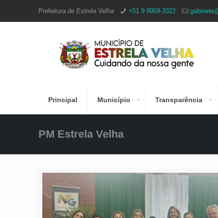
Prefeitura de Estrela Velha
+51 9 8959-3322
gabinete@
Principal
Município
Transparência
PM Estrela Velha