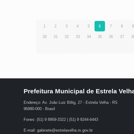
1
2
3
4
5
6
7
8
30
31
32
33
34
35
36
37
3
Prefeitura Municipal de Estrela Velh
Endereço: Av. João Luiz Billig, 27 - Estrela Velha - RS
96990-000 - Brasil
Fones: (51) 9 8959-3322 | (51) 9 9244-6443
E-mail: gabinete@estrelavelha.rs.gov.br