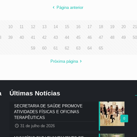
Página anterior
9
10
11
12
13
14
15
16
17
18
19
20
21
8
39
40
41
42
43
44
45
46
47
48
49
50
59
60
61
62
63
64
65
Próxima página
a
Últimas Notícias
SECRETARIA DE SAÚDE PROMOVE
ATIVIDADES FÍSICAS E OFICINAS
TERAPÊUTICAS
0
31 de julho de 2026