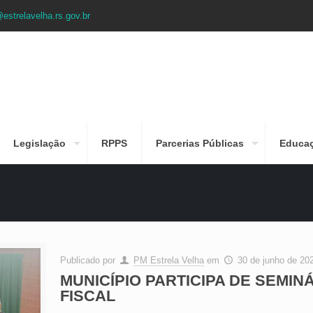
estrelavelha.rs.gov.br
Legislação
RPPS
Parcerias Públicas
Educa
Publicado por
PM Estrela Velha
em
30 de junho de 20
MUNICÍPIO PARTICIPA DE SEMI
FISCAL