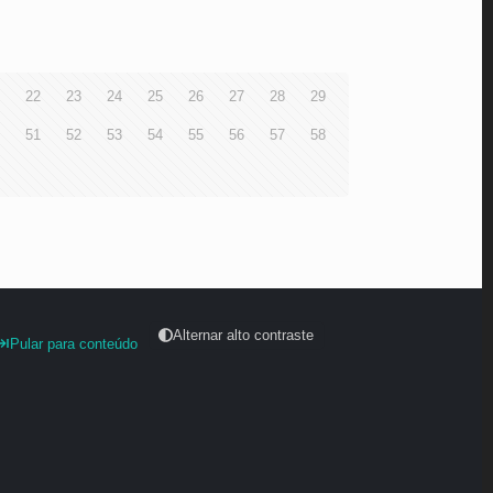
22
23
24
25
26
27
28
29
51
52
53
54
55
56
57
58
Alternar alto contraste
Pular para conteúdo