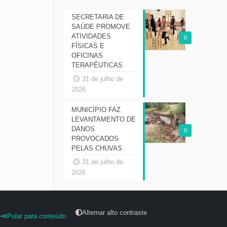
SECRETARIA DE
SAÚDE PROMOVE
ATIVIDADES
0
FÍSICAS E
OFICINAS
TERAPÊUTICAS
31 de julho de
2026
MUNICÍPIO FAZ
LEVANTAMENTO DE
DANOS
0
PROVOCADOS
PELAS CHUVAS
31 de julho de
2026
Alternar alto contraste
Pular para conteúdo