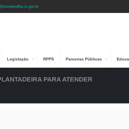
@estrelavelha.rs.gov.br
Legislação
RPPS
Parcerias Públicas
Educa
PLANTADEIRA PARA ATENDER