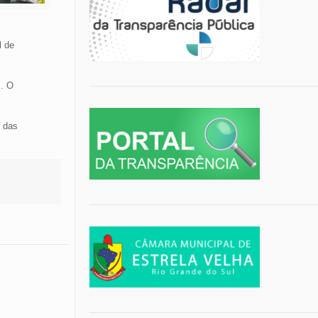
l de
s. O
o das