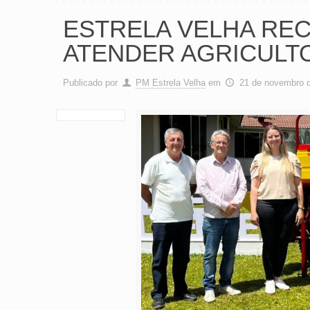
ESTRELA VELHA REC
ATENDER AGRICULT
Publicado por
PM Estrela Velha
em
21 de novembro 