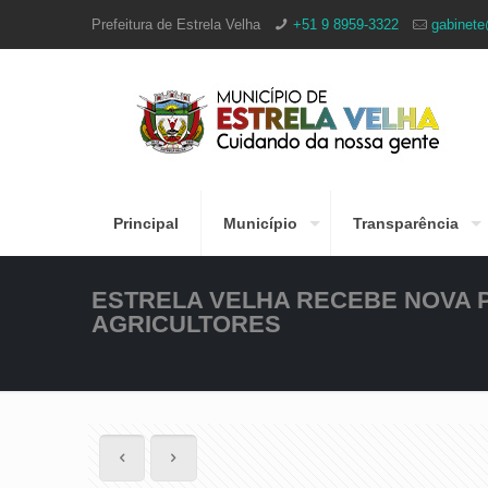
Prefeitura de Estrela Velha
+51 9 8959-3322
gabinete
Principal
Município
Transparência
ESTRELA VELHA RECEBE NOVA 
AGRICULTORES