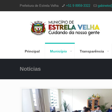
Prefeitura de Estrela Velha
+51 9 8959-3322
gabinete@
Principal
Município
Transparência
Notícias