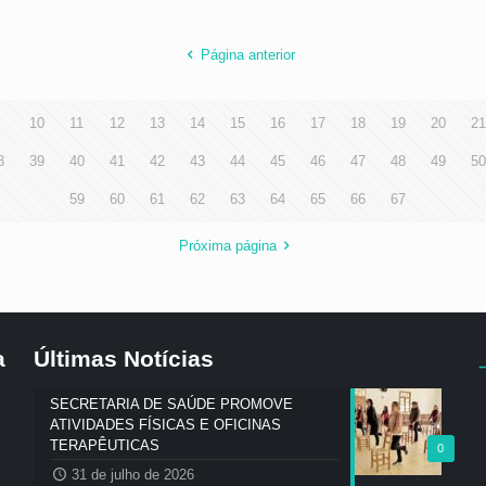
Página anterior
9
10
11
12
13
14
15
16
17
18
19
20
21
8
39
40
41
42
43
44
45
46
47
48
49
50
59
60
61
62
63
64
65
66
67
Próxima página
a
Últimas Notícias
SECRETARIA DE SAÚDE PROMOVE
ATIVIDADES FÍSICAS E OFICINAS
TERAPÊUTICAS
0
31 de julho de 2026