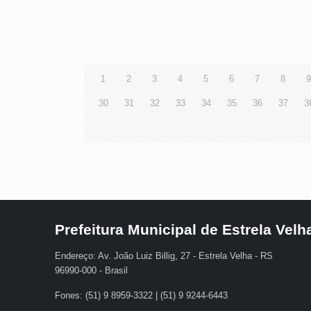
1
2
3
4
5
6
7
8
30
31
32
33
34
35
36
37
3
Prefeitura Municipal de Estrela Velh
Endereço: Av. João Luiz Billig, 27 - Estrela Velha - RS
96990-000 - Brasil
Fones: (51) 9 8959-3322 | (51) 9 9244-6443