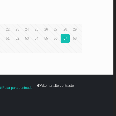
22
23
24
25
26
27
28
29
51
52
53
54
55
56
57
58
Alternar alto contraste
Pular para conteúdo