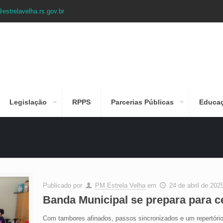
estrelavelha.rs.gov.br
Legislação
RPPS
Parcerias Públicas
Educa
Publicado por
PM Estrela Velha
em
24 de abril de 202
Banda Municipal se prepara para ce
Com tambores afinados, passos sincronizados e um repertório 