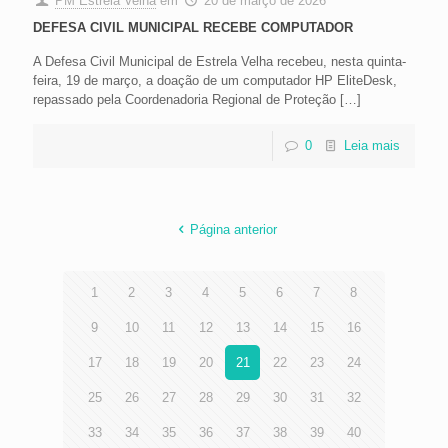
PM Estrela Velha
em
20 de março de 2026
DEFESA CIVIL MUNICIPAL RECEBE COMPUTADOR
A Defesa Civil Municipal de Estrela Velha recebeu, nesta quinta-
feira, 19 de março, a doação de um computador HP EliteDesk,
repassado pela Coordenadoria Regional de Proteção
[…]
0
Leia mais
Página anterior
1
2
3
4
5
6
7
8
9
10
11
12
13
14
15
16
17
18
19
20
21
22
23
24
25
26
27
28
29
30
31
32
33
34
35
36
37
38
39
40