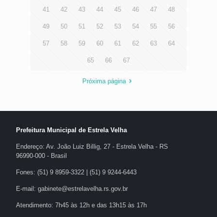
41
42
43
44
45
46
47
48
49
50
51
52
53
54
55
56
57
58
59
60
61
62
63
64
65
66
67
Próxima página
Prefeitura Municipal de Estrela Velha
Endereço: Av. João Luiz Billig, 27 - Estrela Velha - RS
96990-000 - Brasil
Fones: (51) 9 8959-3322 | (51) 9 9244-6443
E-mail: gabinete@estrelavelha.rs.gov.br
Atendimento: 7h45 às 12h e das 13h15 às 17h