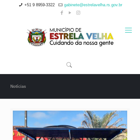
+51 9 8959-3322
gabinete@estrelavelha.rs.gov.br
Notícias