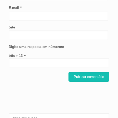
E-mail
*
Site
Digite uma resposta em números:
três + 13 =