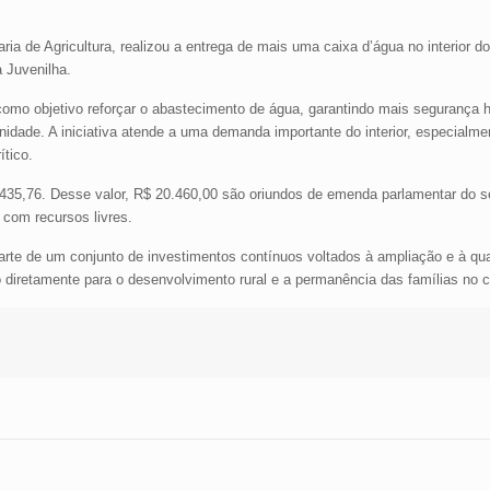
ria de Agricultura, realizou a entrega de mais uma caixa d’água no interior d
a Juvenilha.
 como objetivo reforçar o abastecimento de água, garantindo mais segurança h
nidade. A iniciativa atende a uma demanda importante do interior, especialm
ítico.
8.435,76. Desse valor, R$ 20.460,00 são oriundos de emenda parlamentar do 
 com recursos livres.
rte de um conjunto de investimentos contínuos voltados à ampliação e à qua
do diretamente para o desenvolvimento rural e a permanência das famílias no