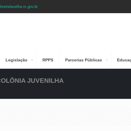
estrelavelha.rs.gov.br
Legislação
RPPS
Parcerias Públicas
Educa
COLÔNIA JUVENILHA