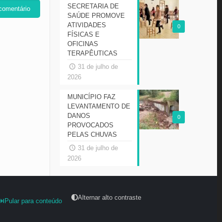
SECRETARIA DE
SAÚDE PROMOVE
ATIVIDADES
0
FÍSICAS E
OFICINAS
TERAPÊUTICAS
31 de julho de
2026
MUNICÍPIO FAZ
LEVANTAMENTO DE
DANOS
0
PROVOCADOS
PELAS CHUVAS
31 de julho de
2026
Alternar alto contraste
Pular para conteúdo