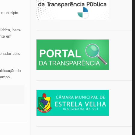
o município.
ídrica, bem-
ente em
senador Luís
lificação do
 campo.