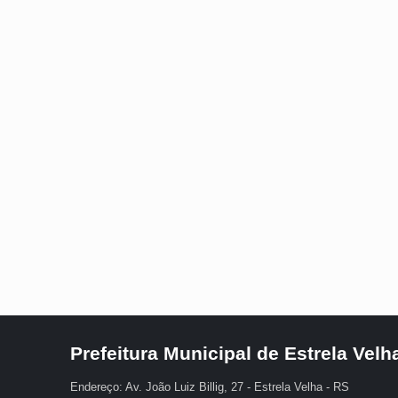
Prefeitura Municipal de Estrela Velh
Endereço: Av. João Luiz Billig, 27 - Estrela Velha - RS