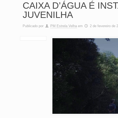
CAIXA D’ÁGUA É INS
JUVENILHA
Publicado por
PM Estrela Velha
em
2 de fevereiro de 