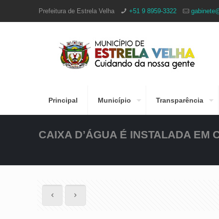
Prefeitura de Estrela Velha
+51 9 8959-3322
gabinete@
Principal
Município
Transparência
CAIXA D’ÁGUA É INSTALADA EM 