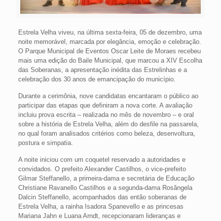
Estrela Velha viveu, na última sexta-feira, 05 de dezembro, uma
noite memorável, marcada por elegância, emoção e celebração.
O Parque Municipal de Eventos Oscar Leite de Moraes recebeu
mais uma edição do Baile Municipal, que marcou a XIV Escolha
das Soberanas, a apresentação inédita das Estrelinhas e a
celebração dos 30 anos de emancipação do município.
Durante a cerimônia, nove candidatas encantaram o público ao
participar das etapas que definiram a nova corte. A avaliação
incluiu prova escrita – realizada no mês de novembro – e oral
sobre a história de Estrela Velha, além do desfile na passarela,
no qual foram analisados critérios como beleza, desenvoltura,
postura e simpatia.
A noite iniciou com um coquetel reservado a autoridades e
convidados. O prefeito Alexander Castilhos, o vice-prefeito
Gilmar Steffanello, a primeira-dama e secretária de Educação
Christiane Ravanello Castilhos e a segunda-dama Rosângela
Dalcin Steffanello, acompanhados das então soberanas de
Estrela Velha, a rainha Isadora Spanevello e as princesas
Mariana Jahn e Luana Arndt, recepcionaram lideranças e