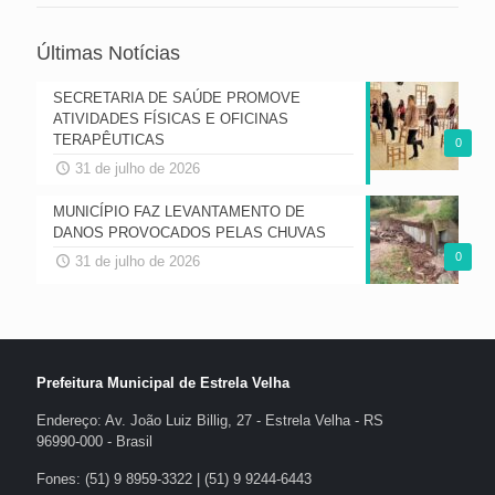
Últimas Notícias
SECRETARIA DE SAÚDE PROMOVE
ATIVIDADES FÍSICAS E OFICINAS
TERAPÊUTICAS
0
31 de julho de 2026
MUNICÍPIO FAZ LEVANTAMENTO DE
DANOS PROVOCADOS PELAS CHUVAS
0
31 de julho de 2026
Prefeitura Municipal de Estrela Velha
Endereço: Av. João Luiz Billig, 27 - Estrela Velha - RS
96990-000 - Brasil
Fones: (51) 9 8959-3322 | (51) 9 9244-6443