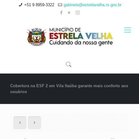
+51 9 8959-3322
gabinete@estrelavelha.rs.gov.br
Cobertura na ESF 2 em Vila Itaúba garante mais conforto aos
usuários