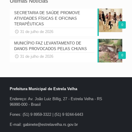
Últimas Notícias
SECRETARIA DE SAÚDE PROMOVE
ATIVIDADES FÍSICAS E OFICINAS
TERAPÊUTICAS
0
31 de julho de 2026
MUNICÍPIO FAZ LEVANTAMENTO DE
DANOS PROVOCADOS PELAS CHUVAS
0
31 de julho de 2026
Prefeitura Municipal de Estrela Velha
Endereço: Av. João Luiz Billig, 27 - Estrela Velha - RS
96990-000 - Brasil
Fones: (51) 9 8959-3322 | (51) 9 9244-6443
E-mail: gabinete@estrelavelha.rs.gov.br