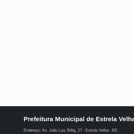
Prefeitura Municipal de Estrela Velh
Endereço: Av. João Luiz Billig, 27 - Estrela Velha - RS