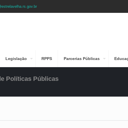
estrelavelha.rs.gov.br
Legislação
RPPS
Parcerias Públicas
Educa
 Políticas Públicas