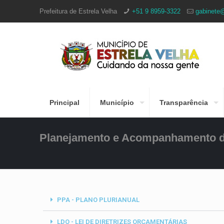
Prefeitura de Estrela Velha
+51 9 8959-3322
gabinete@
Principal
Município
Transparência
Planejamento e Acompanhamento de
PPA - PLANO PLURIANUAL
LDO - LEI DE DIRETRIZES ORÇAMENTÁRIAS