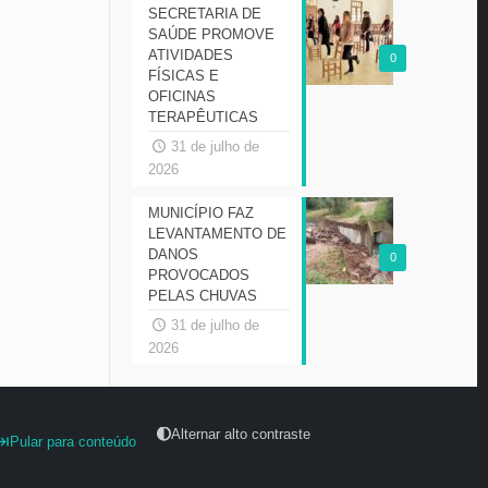
SECRETARIA DE
SAÚDE PROMOVE
ATIVIDADES
0
FÍSICAS E
OFICINAS
TERAPÊUTICAS
31 de julho de
2026
MUNICÍPIO FAZ
LEVANTAMENTO DE
DANOS
0
PROVOCADOS
PELAS CHUVAS
31 de julho de
2026
Alternar alto contraste
Pular para conteúdo