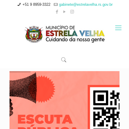
+51 9 8959-3322
gabinete@estrelavelha.rs.gov.br
Click Here